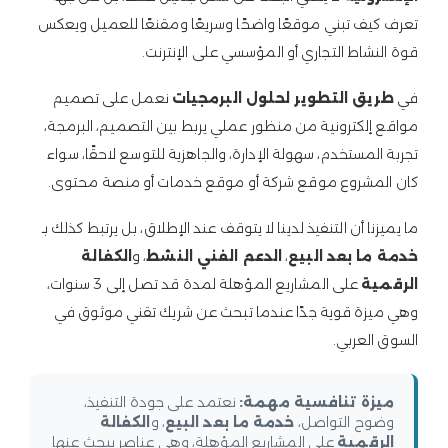
تعرف كيف تبني موقعًا واضحًا وسريعًا ومقنعًا للعميل ويعكس
قوة النشاط التجاري أو المؤسسي على الإنترنت.
في
طريق التطوير لحلول البرمجيات
نعمل على تصميم
مواقع إلكترونية من منظور عملي يربط بين التصميم، البرمجة،
تجربة المستخدم، سهولة الإدارة، والجاهزية للتوسع لاحقًا، سواء
كان المشروع موقع شركة أو موقع خدمات أو منصة محتوى.
ما يميزنا أن التنفيذ لدينا لا يتوقف عند الإطلاق، بل يرتبط كذلك بـ
خدمة ما بعد البيع
،
الدعم الفني النشط
، و
الكفالة
الرقمية
على المشاريع المؤهلة لمدة قد تصل إلى 3 سنوات،
وهي ميزة قوية جدًا عندما تبحث عن شريك تقني موثوق في
السوق العربي.
ميزة تنافسية مهمة:
نعتمد على جودة التنفيذ،
وضوح التواصل،
خدمة ما بعد البيع
، و
الكفالة
الرقمية
على المشاريع المؤهلة، وهي عناصر يبحث عنها