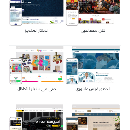
شاي سعدالدين
الابتكار المتميز
الدكتور فراس عاشوري
مني مي سكيلز للأطفال