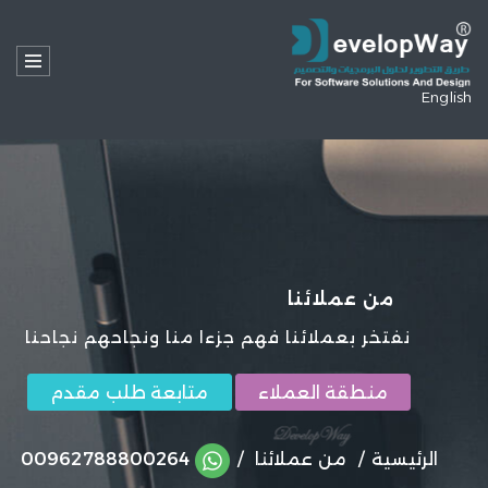
English
من عملائنا
نفتخر بعملائنا فهم جزءا منا ونجاحهم نجاحنا
منطقة العملاء
متابعة طلب مقدم
الرئيسية
/
من عملائنا
/
962788800264
00