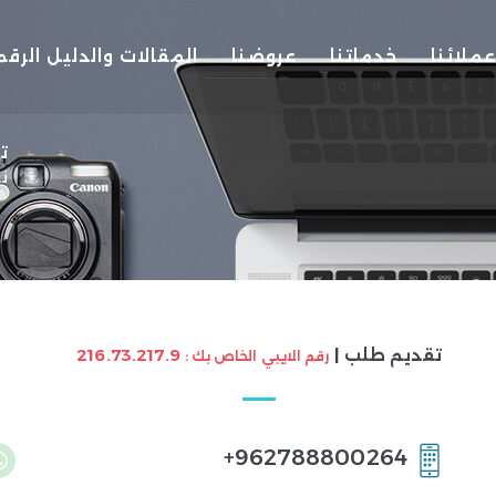
عملائنا
خدماتنا
عروضنا
المقالات والدليل الرق
ت
ن
تقديم طلب |
216.73.217.9
رقم الايبي الخاص بك :
962788800264+