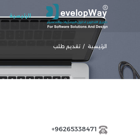
الرئيسية
الرئيسية
/
تقديم طلب
96265338471+