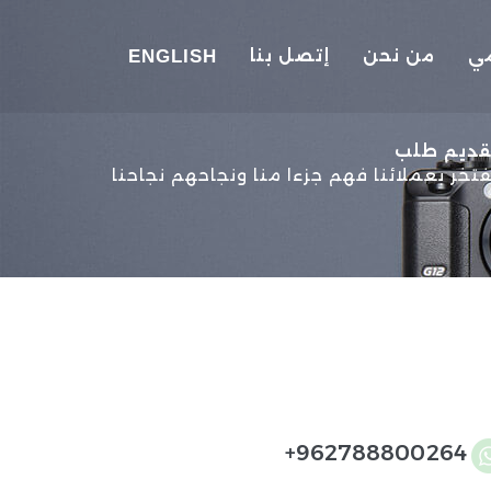
مي
من نحن
إتصل بنا
ENGLISH
قديم طلب
فتخر بعملائنا فهم جزءا منا ونجاحهم نجاحنا
962788800264+