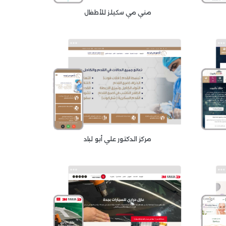
مني مي سكيلز للأطفال
مركز الدكتور علي أبو لباد